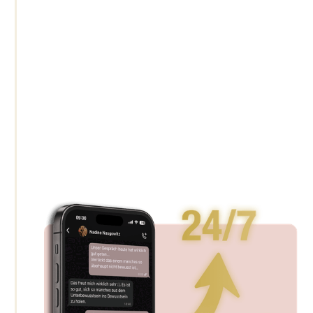
Du bekommst
ehrliches Feedback
- auch in
schwierigen Momenten
Du kannst dich
jederzeit melden
– egal ob
Zweifel, Rückfall oder einfach ein Gedanke,
der dich gerade
nicht loslässt
.
Ich bin auch zwischen den Coachings
für dich
da
und
begleite dich
ganz individuell.