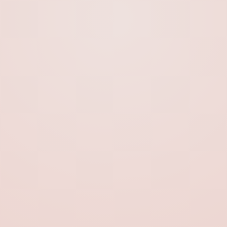
Starker Selbstwert
aus dir selbst heraus und nicht
durch andere. Mit meiner Unterstützung lernst du,
deinen Selbstwert
nicht mehr von der
Anerkennung
anderer abhängig zu machen. Du
fängst an,
dir selbst zu vertrauen
.
Emotionale Freiheit
- du bestimmst, wie nah
dir jemand kommt. Du lernst dich innerlich von
toxischer Bindung
, Schuld und Manipulation
zu
lösen
. Du wirst wieder
handlungsfähiger
und triffst Entscheidungen aus deiner eigenen
Klarheit heraus.
Gesunde Beziehungen
- zu dir selbst und zu