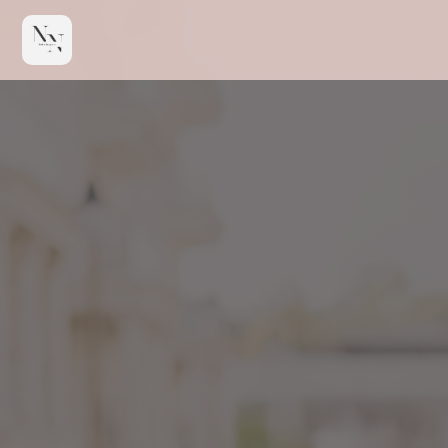
Emotional loslassen
& Freiheit spüren
Mehr Selbstvertrauen
im Alltag
Selbstwert erkennen
& stärken