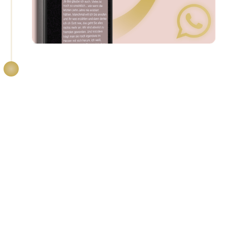
3
Wir lösen deine
emotionalen Knoten
- nicht
nur auf der Verstandesebene.
Du erkennst deine
unbewussten Muster
und
veränderst sie von Grund auf.
Du entwickelst
innere Stärke
, klare Grenzen
und ein
neues Selbstgefühl
.