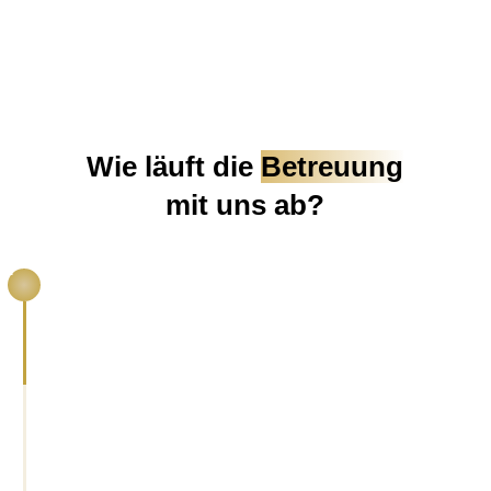
Wie läuft die
Betreuung
mit uns ab?
1
Kein Schema F
- wir schauen, was dich
geprägt hat und was du
wirklich brauchst
.
Du
kannst alles ansprechen
- ohne
Bewertung,
ohne Rechtfertigung
.