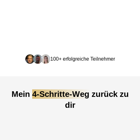
Finde wieder zu deinem
alten Ich
zurück - in
ein
freies Leben
mit innerer Ruhe, was sich
sicher und echt anfühlt.
100+ erfolgreiche Teilnehmer
Mein
4-Schritte-Weg
zurück zu
dir