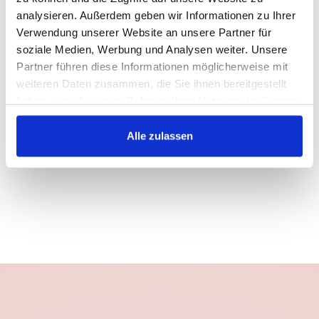
Loslösung von alten Mustern, mehr Vertrauen,
analysieren. Außerdem geben wir Informationen zu Ihrer
berufliches Selbstbewusstsein, klare Grenzen,
Verwendung unserer Website an unsere Partner für
Offenheit für neue gesunde Beziehung.
soziale Medien, Werbung und Analysen weiter. Unsere
Lösung
Partner führen diese Informationen möglicherweise mit
Emotionale Loslösung geschafft, beruflich
weiteren Daten zusammen, die Sie ihnen bereitgestellt
gefestigt, klare Grenzen, neue Beziehung mit
haben oder die sie im Rahmen Ihrer Nutzung der Dienste
Reife & Selbstverantwortung, Vertrauen neu
gesammelt haben.
aufgebaut.
Alle zulassen